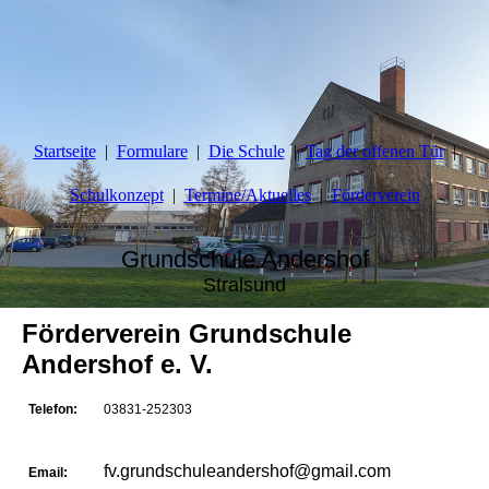
Startseite
Formulare
Die Schule
Tag der offenen Tür
Schulkonzept
Termine/Aktuelles
Förderverein
Grundschule Andershof
Stralsund
Förderverein Grundschule
Andershof e. V.
Telefon:
03831-252303
fv.grundschuleandershof@gmail.com
Email: